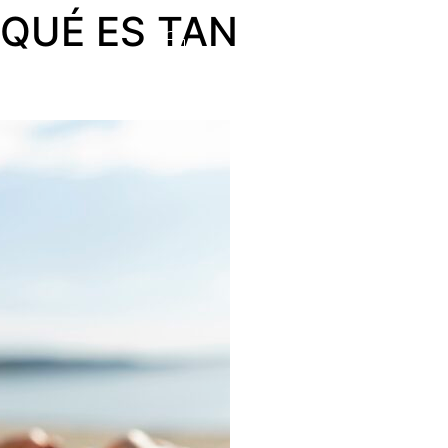
 QUÉ ES TAN
MI CUENTA
0