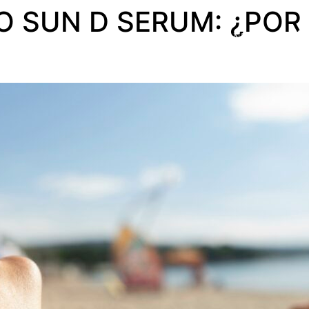
O SUN D SERUM: ¿POR
S ESSE
AFRICA ORGANICS
BLOG
CONTACTO