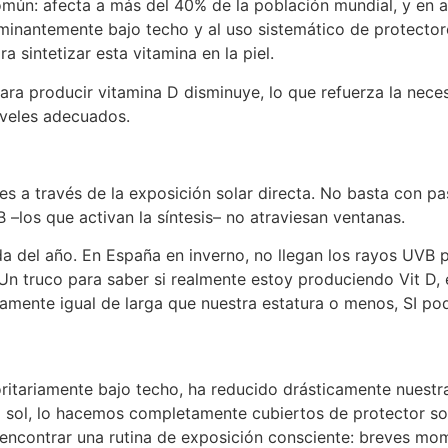
mún: afecta a más del 40% de la población mundial, y en al
minantemente bajo techo y al uso sistemático de protectore
 sintetizar esta vitamina en la piel.
ra producir vitamina D disminuye, lo que refuerza la neces
iveles adecuados.
s a través de la exposición solar directa. No basta con pas
 –los que activan la síntesis– no atraviesan ventanas.
 del año. En España en inverno, no llegan los rayos UVB po
 Un truco para saber si realmente estoy produciendo Vit D,
amente igual de larga que nuestra estatura o menos, SI pod
ritariamente bajo techo, ha reducido drásticamente nuestr
l sol, lo hacemos completamente cubiertos de protector so
 encontrar una rutina de exposición consciente: breves momen