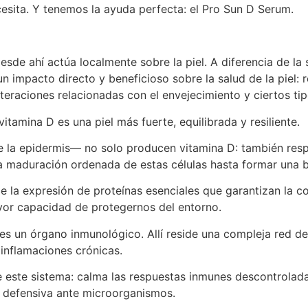
ecesita. Y tenemos la ayuda perfecta: el Pro Sun D Serum.
esde ahí actúa localmente sobre la piel. A diferencia de l
n impacto directo y beneficioso sobre la salud de la piel: r
lteraciones relacionadas con el envejecimiento y ciertos ti
itamina D es una piel más fuerte, equilibrada y resiliente.
de la epidermis— no solo producen vitamina D: también resp
 la maduración ordenada de estas células hasta formar una b
ce la expresión de proteínas esenciales que garantizan la c
yor capacidad de protegernos del entorno.
n es un órgano inmunológico. Allí reside una compleja red d
inflamaciones crónicas.
e este sistema: calma las respuestas inmunes descontrolada
ta defensiva ante microorganismos.