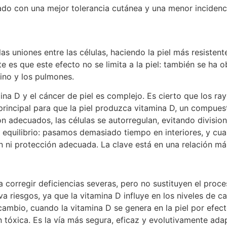
ado con una mejor tolerancia cutánea y una menor incidenc
as uniones entre las células, haciendo la piel más resistent
e es que este efecto no se limita a la piel: también se ha o
tino y los pulmones.
itamina D y el cáncer de piel es complejo. Es cierto que lo
principal para que la piel produzca vitamina D, un compues
on adecuados, las células se autorregulan, evitando divisi
 equilibrio: pasamos demasiado tiempo en interiores, y c
n ni protección adecuada. La clave está en una relación más
 corregir deficiencias severas, pero no sustituyen el proce
a riesgos, ya que la vitamina D influye en los niveles de c
cambio, cuando la vitamina D se genera en la piel por efect
tóxica. Es la vía más segura, eficaz y evolutivamente ada