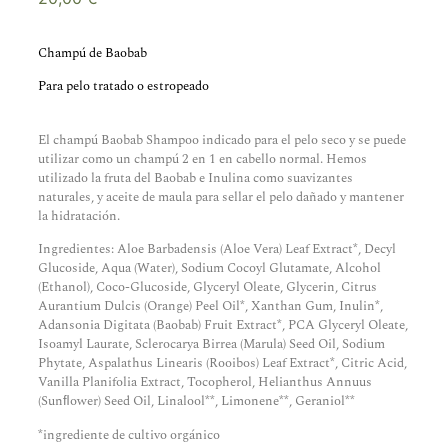
Champú de Baobab
Para pelo tratado o estropeado
El champú Baobab Shampoo indicado para el pelo seco y se puede
utilizar como un champú 2 en 1 en cabello normal. Hemos
utilizado la fruta del Baobab e Inulina como suavizantes
naturales, y aceite de maula para sellar el pelo dañado y mantener
la hidratación.
Ingredientes: Aloe Barbadensis (Aloe Vera) Leaf Extract*, Decyl
Glucoside, Aqua (Water), Sodium Cocoyl Glutamate, Alcohol
(Ethanol), Coco-Glucoside, Glyceryl Oleate, Glycerin, Citrus
Aurantium Dulcis (Orange) Peel Oil*, Xanthan Gum, Inulin*,
Adansonia Digitata (Baobab) Fruit Extract*, PCA Glyceryl Oleate,
Isoamyl Laurate, Sclerocarya Birrea (Marula) Seed Oil, Sodium
Phytate, Aspalathus Linearis (Rooibos) Leaf Extract*, Citric Acid,
Vanilla Planifolia Extract, Tocopherol, Helianthus Annuus
(Sunﬂower) Seed Oil, Linalool**, Limonene**, Geraniol**
*ingrediente de cultivo orgánico