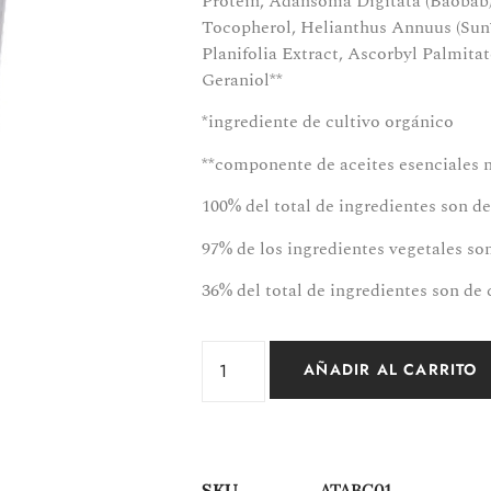
Protein, Adansonia Digitata (Baobab) 
Tocopherol, Helianthus Annuus (Sunﬂ
Planifolia Extract, Ascorbyl Palmitat
Geraniol**
*ingrediente de cultivo orgánico
**componente de aceites esenciales 
100% del total de ingredientes son de
97% de los ingredientes vegetales so
36% del total de ingredientes son de 
AÑADIR AL CARRITO
SKU
ATABC01