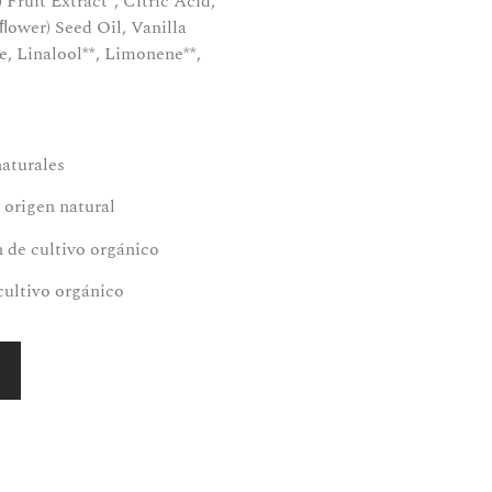
Fruit Extract*, Citric Acid,
ower) Seed Oil, Vanilla
e, Linalool**, Limonene**,
naturales
 origen natural
n de cultivo orgánico
cultivo orgánico