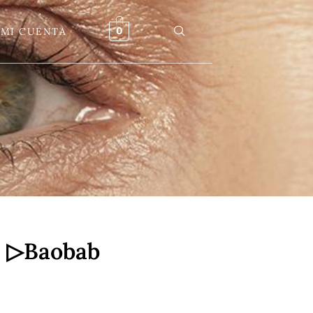
MI CUENTA
0
® ▷Baobab