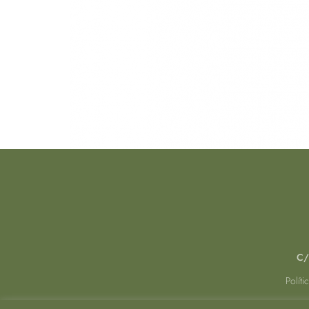
C/
Políti