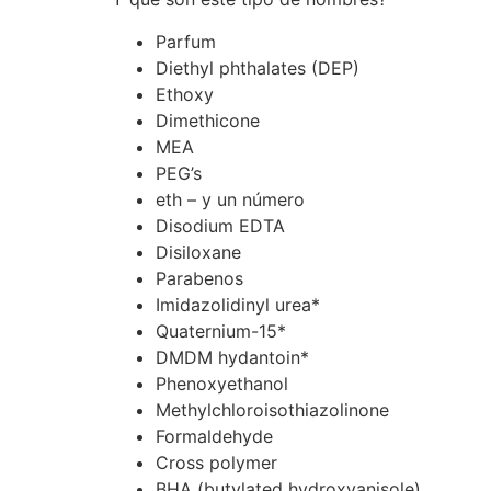
Parfum
Diethyl phthalates (DEP)
Ethoxy
Dimethicone
MEA
PEG’s
eth – y un número
Disodium EDTA
Disiloxane
Parabenos
Imidazolidinyl urea*
Quaternium-15*
DMDM hydantoin*
Phenoxyethanol
Methylchloroisothiazolinone
Formaldehyde
Cross polymer
BHA (butylated hydroxyanisole)