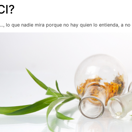
CI?
S ESSE
AFRICA ORGANICS
BLOG
CONTACTO
.., lo que nadie mira porque no hay quien lo entienda, a no