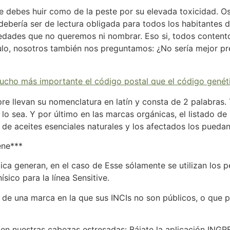
e debes huir como de la peste por su elevada toxicidad. O
debería ser de lectura obligada para todos los habitantes
edades que no queremos ni nombrar. Eso si, todos content
ículo, nosotros también nos preguntamos: ¿No sería mejor 
ucho más importante el código postal que el código genét
mpre llevan su nomenclatura en latín y consta de 2 palabras
lo sea. Y por último en las marcas orgánicas, el listado de
de aceites esenciales naturales y los afectados los puedan
ene***
ca generan, en el caso de Esse sólamente se utilizan los pe
sico para la línea Sensitive.
de una marca en la que sus INCIs no son públicos, o que pa
n nuestras cabezas estresadas: Bájate la aplicación INGRED