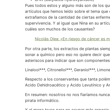
Pues todos estos y alguno más son de los qu
artículos que hemos leído sobre el tema que 
extrañamos de la cantidad de ciertas enferm
supervivencia. Y al igual que Nina en su art
cuáles son muchos de los causantes?
Nicolás Olea: «
En
riesgo de cáncer es m
Por otra parte, los extractos de plantas sie
sonar a químico pero eso no quiere decir que 
asteriscos para indicar que son componentes 
Linalool***, Citronellol***, Geraniol***, Limon
Respecto a los conservantes que tanta polémi
Acido Dehidroacético y Acido Levutínico y Aní
En resumen: nosotros no nos fiaríamos nunca 
pirata informático.
Y el mega truco para no ocupar más espacio e