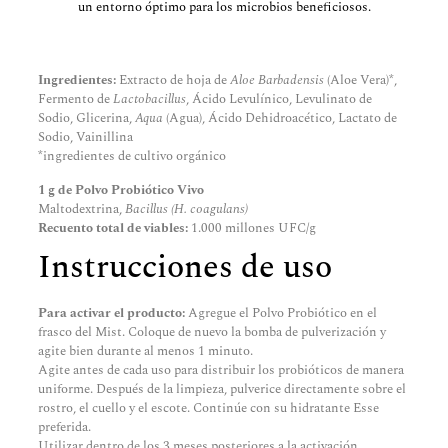
un entorno óptimo para los microbios beneficiosos.
Ingredientes:
Extracto de hoja de
Aloe Barbadensis
(Aloe Vera)*,
Fermento de
Lactobacillus
, Ácido Levulínico, Levulinato de
Sodio, Glicerina,
Aqua
(Agua), Ácido Dehidroacético, Lactato de
Sodio, Vainillina
*ingredientes de cultivo orgánico
1 g de Polvo Probiótico Vivo
Maltodextrina,
Bacillus (H. coagulans)
Recuento total de viables:
1.000 millones UFC/g
Instrucciones de uso
Para activar el producto:
Agregue el Polvo Probiótico en el
frasco del Mist. Coloque de nuevo la bomba de pulverización y
agite bien durante al menos 1 minuto.
Agite antes de cada uso para distribuir los probióticos de manera
uniforme. Después de la limpieza, pulverice directamente sobre el
rostro, el cuello y el escote. Continúe con su hidratante Esse
preferida.
Utilizar dentro de los 3 meses posteriores a la activación.