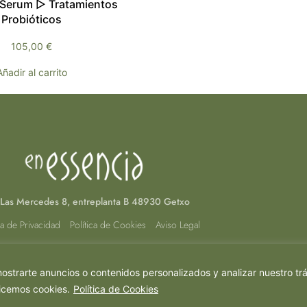
 Serum ▷ Tratamientos
Probióticos
105,00
€
Añadir al carrito
Las Mercedes 8, entreplanta B 48930 Getxo
ca de Privacidad
Política de Cookies
Aviso Legal
strarte anuncios o contenidos personalizados y analizar nuestro tráf
licemos cookies.
Política de Cookies