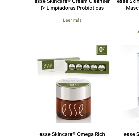
esse Skincare® Cream Cleanser
esse Ski
▷ Limpiadoras Probióticas
Masca
Leer más
esse Skincare® Omega Rich
esse S