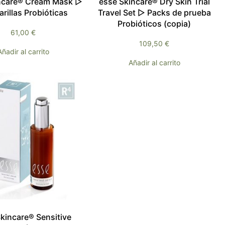
ncare® Cream Mask ▷
esse Skincare® Dry Skin Trial
rillas Probióticas
Travel Set ▷ Packs de prueba
Probióticos (copia)
61,00
€
109,50
€
Añadir al carrito
Añadir al carrito
kincare® Sensitive